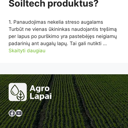
Soiltech produktus?
1. Panaudojimas nekelia streso augalams
Turbūt ne vienas ūkininkas naudojantis tręšimą
per lapus po purškimo yra pastebėjęs neigiamų
padarinių ant augalų lapų. Tai gali nutikti …
Skaityti daugiau
Facebook
YouTube