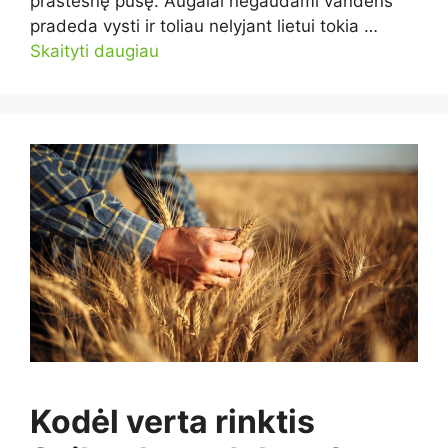
prastesnę pusę. Augalai negaudami vandens
pradeda vysti ir toliau nelyjant lietui tokia …
Skaityti daugiau
Kodėl verta rinktis