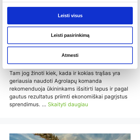
Leisti visus
Leisti pasirinkimą
To ko negali pamatuoti-
negali valdyti
Atmesti
Tam jog žinoti kiek, kada ir kokias trąšas yra
geriausia naudoti Agrolapų komanda
rekomenduoja ūkininkams išsitirti lapus ir pagal
gautus rezultatus priimti ekonomiškai pagrįstus
sprendimus. …
Skaityti daugiau