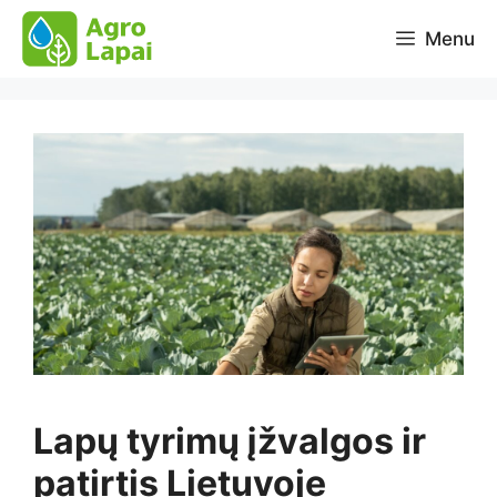
Pereiti
Menu
prie
turinio
Lapų tyrimų įžvalgos ir
patirtis Lietuvoje