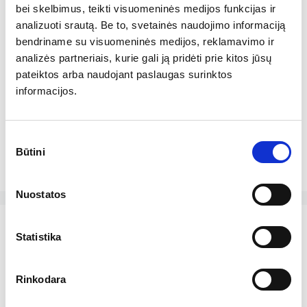
bei skelbimus, teikti visuomeninės medijos funkcijas ir
Kalis+karbamidas=Dide
analizuoti srautą. Be to, svetainės naudojimo informaciją
snis grūdo svoris
bendriname su visuomeninės medijos, reklamavimo ir
analizės partneriais, kurie gali ją pridėti prie kitos jūsų
pateiktos arba naudojant paslaugas surinktos
informacijos.
Paskutinę savaitę kai kuriems rajonams gavus
lietaus, ilgalaikės sausros baimė šiek tiek
atslūgo, bet patys ūkininkai sako, kad
Sutikimo
nusiraminti dar anksti. Bendrovės „Agrolapai“
Būtini
pasirinkimas
direktorius, turintis …
Skaityti daugiau
Nuostatos
Statistika
Rinkodara