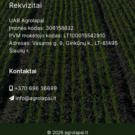
Rekvizitai
UAB Agrolapai
Įmonės kodas: 306158832
PVM mokėtojo kodas: LT100015542910
Adresas: Vasaros g. 9, Ginkūnų k., LT-81495
Šiaulių r.
Kontaktai
+370 696 36699
info@agrolapai.lt
© 2026 agrolapai.lt