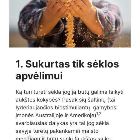
1. Sukurtas tik sėklos
apvėlimui
Ką turi turėti sėkla jog ją butų galima laikyti
aukštos kokybės? Pasak šių šaltinių (tai
lyderiaujančios biostimuliantų gamybos
1,2
įmonės Australijoje ir Amerikoje)
svarbiausias dalykas yra tai jog sėkla
savyje turėtų pakankamai maisto
medžiagų ir būtų sunki (aukštas saiko