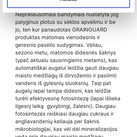
Nepriklausomais bandymais nustatyta jog
palyginus plotus su sėklos apvėlimu ir be
jo, ten kur panaudotas GRAINGUARD
produktas matomas vienodesnis ir
geresnis pasėlio sudygimas. Vėliau,
sezono metu, matomos didesnės šaknys
(ypač aktualu sausringiems metams), kas
automatiškai augalui leidžia gauti daugiau
maisto medžiagų iš dirvožemio ir pasiimti
vandens iš gylesnių sluoksnių. Taip pat
augalų lapai tampa didesni, kas leidžia
turėti efektyvesnę fotosintezę (lapai išlieka
ilgesnį laiką gyvybingi, žalesni). Daugiau
fotosintezės reiškiasi daugiau cukraus ir
angliavandenių keliauja per šaknis
mikrobiologijai, kas vėl dėl mineralizacijos
veda prie daugiau maisto medžiagų