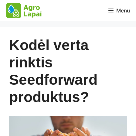
Pereiti
Menu
prie
turinio
Kodėl verta
rinktis
Seedforward
produktus?