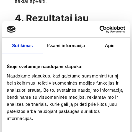
sėklai apvelti.
4. Rezultatai jau
pirmaisiais metais
Kartais teigiama jog neįmanoma įvertinti
Sutikimas
Išsami informacija
Apie
sėklos apvėlimui skirtų produktų naudos
vizualiai ar per derliaus priedą, ir dažnu
atveju pateikiamas argumentas jog tai
Šioje svetainėje naudojami slapukai
ilgalaikė investicija į dirvožemį, kurią yra
Naudojame slapukus, kad galėtume suasmeninti turinį
sunku pamatuot.. Su ,,Seedforward
bei skelbimus, teikti visuomeninės medijos funkcijas ir
produktais‘‘ galima tikėtis rezultatų jau
analizuoti srautą. Be to, svetainės naudojimo informaciją
pirmaisiais metais (2 pav.)
bendriname su visuomeninės medijos, reklamavimo ir
analizės partneriais, kurie gali ją pridėti prie kitos jūsų
pateiktos arba naudojant paslaugas surinktos
informacijos.