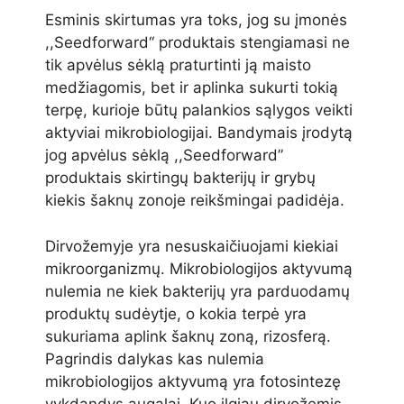
Esminis skirtumas yra toks, jog su įmonės
,,Seedforward‘‘ produktais stengiamasi ne
tik apvėlus sėklą praturtinti ją maisto
medžiagomis, bet ir aplinka sukurti tokią
terpę, kurioje būtų palankios sąlygos veikti
aktyviai mikrobiologijai. Bandymais įrodytą
jog apvėlus sėklą ,,Seedforward”
produktais skirtingų bakterijų ir grybų
kiekis šaknų zonoje reikšmingai padidėja.
Dirvožemyje yra nesuskaičiuojami kiekiai
mikroorganizmų. Mikrobiologijos aktyvumą
nulemia ne kiek bakterijų yra parduodamų
produktų sudėytje, o kokia terpė yra
sukuriama aplink šaknų zoną, rizosferą.
Pagrindis dalykas kas nulemia
mikrobiologijos aktyvumą yra fotosintezę
vykdandys augalai. Kuo ilgiau dirvožemis