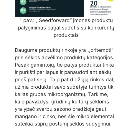
1 pav.: ,,Seedforward‘‘ įmonės produktų
palyginimas pagal sudėtis su konkurentų
produktais
Dauguma produktų rinkoje yra ,,pritempti‘‘
prie sėklos apvėlimo produktų kategorijos.
Pasak gamintojų, tie patys produktai tinka
ir purkšti per lapus ir panaudoti ant sėklų
prieš pat sėją. Taip pat didžiąją rinkos dalį
užima produktai savo sudėtyje turintys tik
kelias grupes mikroorganizmų. Tarkime,
kaip pavyzdys, grūdinių kultūrų sėkloms
yra ypač svarbu sezono pradžioje gauti
mangano ir cinko, nes šie mikro elementai
suteikia stiprų postūmį sėklos sudygimui.