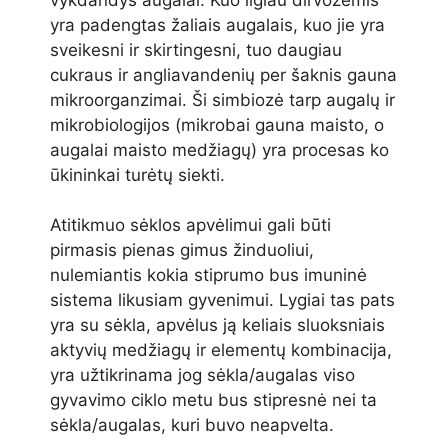
yra padengtas žaliais augalais, kuo jie yra
sveikesni ir skirtingesni, tuo daugiau
cukraus ir angliavandenių per šaknis gauna
mikroorganzimai. Ši simbiozė tarp augalų ir
mikrobiologijos (mikrobai gauna maisto, o
augalai maisto medžiagų) yra procesas ko
ūkininkai turėtų siekti.
Atitikmuo sėklos apvėlimui gali būti
pirmasis pienas gimus žinduoliui,
nulemiantis kokia stiprumo bus imuninė
sistema likusiam gyvenimui. Lygiai tas pats
yra su sėkla, apvėlus ją keliais sluoksniais
aktyvių medžiagų ir elementų kombinacija,
yra užtikrinama jog sėkla/augalas viso
gyvavimo ciklo metu bus stipresnė nei ta
sėkla/augalas, kuri buvo neapvelta.