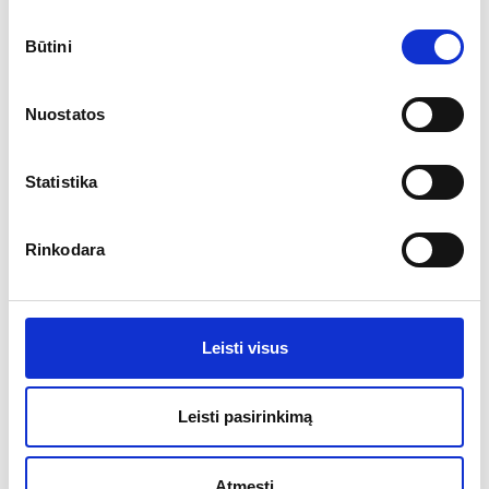
Sutikimo
Būtini
pasirinkimas
Nuostatos
Statistika
Rinkodara
Leisti visus
Leisti pasirinkimą
2 pav.: Duomenys iš bandymų, kurių
didžioji dalis yra nepriklausomų
Atmesti