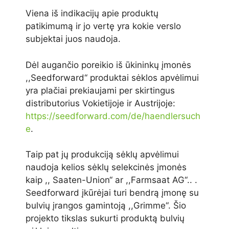
Viena iš indikacijų apie produktų
patikimumą ir jo vertę yra kokie verslo
subjektai juos naudoja.
Dėl augančio poreikio iš ūkininkų įmonės
,,Seedforward‘‘ produktai sėklos apvėlimui
yra plačiai prekiaujami per skirtingus
distributorius Vokietijoje ir Austrijoje:
https://seedforward.com/de/haendlersuch
e
.
Taip pat jų produkciją sėklų apvėlimui
naudoja kelios sėklų selekcinės įmonės
kaip ,, Saaten-Union‘‘ ar ,,Farmsaat AG‘‘.. .
Seedforward įkūrėjai turi bendrą įmonę su
bulvių įrangos gamintoją ,,Grimme‘‘. Šio
projekto tikslas sukurti produktą bulvių