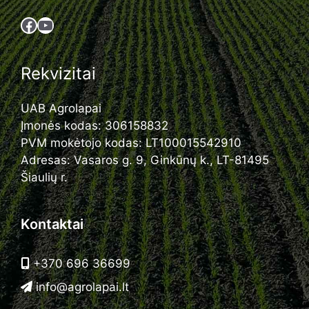
Facebook
YouTube
Rekvizitai
UAB Agrolapai
Įmonės kodas: 306158832
PVM mokėtojo kodas: LT100015542910
Adresas: Vasaros g. 9, Ginkūnų k., LT-81495
Šiaulių r.
Kontaktai
+370 696 36699
info@agrolapai.lt