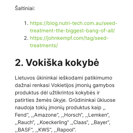
Šaltiniai:
https://blog.nutri-tech.com.au/seed-
treatment-the-biggest-bang-of-all/
https://johnkempf.com/tag/seed-
treatments/
2. Vokiška kokybė
Lietuvos ūkininkai ieškodami patikimumo
dažnai renkasi Vokietijos įmonių gamybos
produktus dėl užtikrintos kokybės ir
patirties žemės ūkyje. Grūdininkai ūkiuose
naudoja tokių įmonių produktus kaip ,,
Fend‘‘, ,,Amazone‘‘, ,,Horsch‘‘, ,,Lemken‘‘,
,,Rauch‘‘, ,,Koeckerling‘‘ ,,Claas‘‘, ,,Bayer‘‘,
,,BASF‘‘, ,,KWS‘‘, ,,Rapool‘‘.