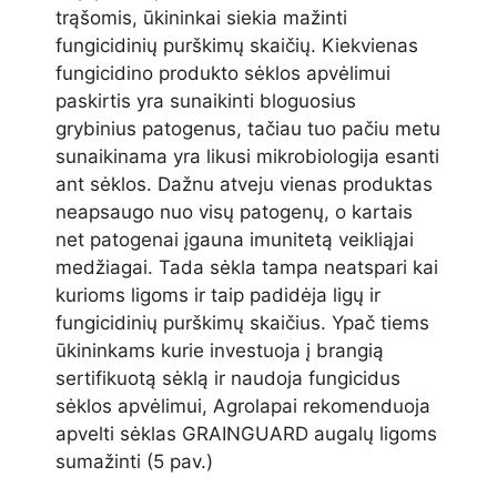
trąšomis, ūkininkai siekia mažinti
fungicidinių purškimų skaičių. Kiekvienas
fungicidino produkto sėklos apvėlimui
paskirtis yra sunaikinti bloguosius
grybinius patogenus, tačiau tuo pačiu metu
sunaikinama yra likusi mikrobiologija esanti
ant sėklos. Dažnu atveju vienas produktas
neapsaugo nuo visų patogenų, o kartais
net patogenai įgauna imunitetą veikliąjai
medžiagai. Tada sėkla tampa neatspari kai
kurioms ligoms ir taip padidėja ligų ir
fungicidinių purškimų skaičius. Ypač tiems
ūkininkams kurie investuoja į brangią
sertifikuotą sėklą ir naudoja fungicidus
sėklos apvėlimui, Agrolapai rekomenduoja
apvelti sėklas GRAINGUARD augalų ligoms
sumažinti (5 pav.)