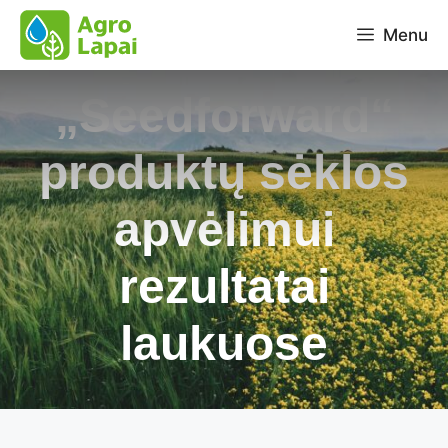
Pereiti
Menu
prie
turinio
„Seedforward“
produktų sėklos
apvėlimui
rezultatai
laukuose