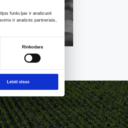
Plačiau
os funkcijas ir analizuoti
imo ir analizės partneriais,
Rinkodara
Leisti visus