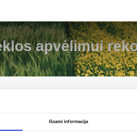
ėklos apvėlimui rek
Išsami informacija
LEGUGUARD