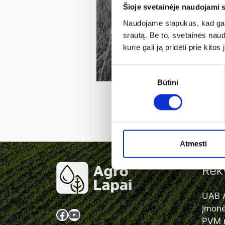
Šioje svetainėje naudojami 
Plačiau
Naudojame slapukus, kad galė
srautą. Be to, svetainės nau
kurie gali ją pridėti prie kit
Sutikimo
Būtini
pasirinkimas
Atmesti
Rekv
UAB A
Įmon
Facebook
YouTube
PVM 