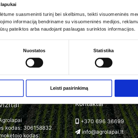
slapukai
Plačiau
tume suasmeninti turinį bei skelbimus, teikti visuomeninės medij
dojimo informaciją bendriname su visuomeninės medijos, reklamav
os jūsų pateiktos arba naudojant paslaugas surinktos informacijos.
Nuostatos
Statistika
Leisti pasirinkimą
izitai
Kontaktai
grolapai
+370 696 36699
ės kodas: 306158832
info@agrolapai.lt
mokėtojo kodas: