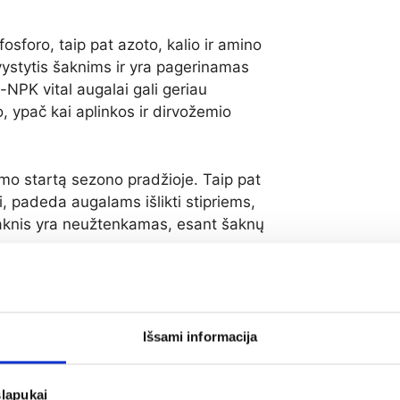
sforo, taip pat azoto, kalio ir amino
ystytis šaknims ir yra pagerinamas
PK vital augalai gali geriau
o, ypač kai aplinkos ir dirvožemio
mo startą sezono pradžioje. Taip pat
ai, padeda augalams išlikti stipriems,
aknis yra neužtenkamas, esant šaknų
ldomomis amino rūgštimis
Išsami informacija
 ir vystymosi stadijose: įsišaknijimo,
Gami
slapukai