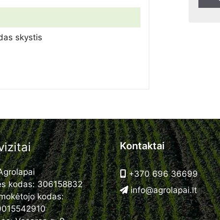
4
das skystis
izitai
Kontaktai
grolapai
+370 696 36699
ės kodas: 306158832
info@agrolapai.lt
mokėtojo kodas:
0015542910