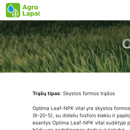
Pereiti
prie
turinio
O
Trąšų tipas
: Skystos formos trąšos
Optima Leaf-NPK vital yra skystos formos 
(6-20-5), su dideliu fosforo kiekiu ir pap
esantys Optima Leaf-NPK vital sudėtyje p
būdu yra padidinamas derlius ir kokybė.