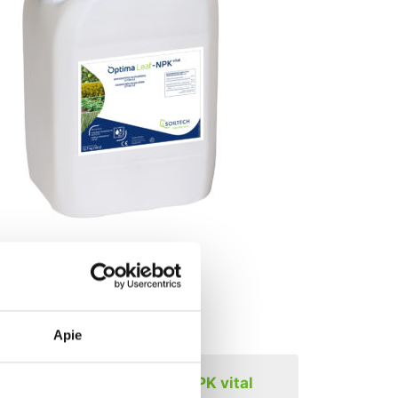
Apie
ntojo lapas Optima Leaf-NPK vital