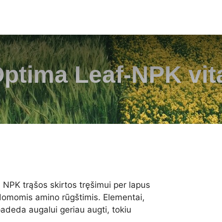
ptima Leaf-NPK vit
NPK trąšos skirtos tręšimui per lapus
ildomomis amino rūgštimis. Elementai,
adeda augalui geriau augti, tokiu