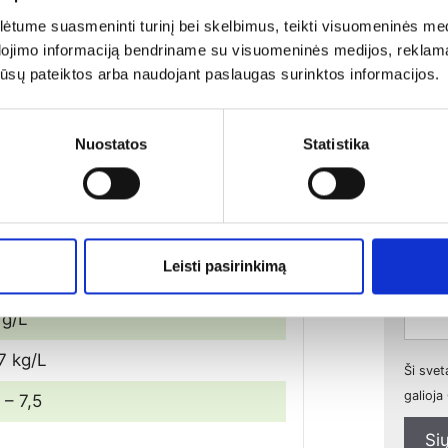
tume suasmeninti turinį bei skelbimus, teikti visuomeninės medij
dojimo informaciją bendriname su visuomeninės medijos, reklamav
Sus
os jūsų pateiktos arba naudojant paslaugas surinktos informacijos.
rukcijos
Panaudojimo normos
Nuostatos
Statistika
 g/L
 g/L
 g/L
Leisti pasirinkimą
1 g/L
 g/L
7 kg/L
Ši sve
galioj
 – 7,5