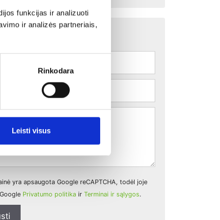
os funkcijas ir analizuoti
imo ir analizės partneriais,
isiekite
Rinkodara
Leisti visus
tainė yra apsaugota Google reCAPTCHA, todėl joje
a Google
Privatumo politika
ir
Terminai ir sąlygos
.