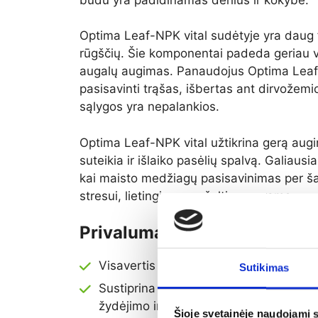
Optima Leaf-NPK vital sudėtyje yra daug fo
rūgščių. Šie komponentai padeda geriau v
augalų augimas. Panaudojus Optima Leaf-N
pasisavinti trąšas, išbertas ant dirvožemi
sąlygos yra nepalankios.
Optima Leaf-NPK vital užtikrina gerą augi
suteikia ir išlaiko pasėlių spalvą. Galiausi
kai maisto medžiagų pasisavinimas per š
stresui, lietingiems ar šaltiems orams.
Privalumai
Visavertis tręšimas per lapus su papi
Sutikimas
Sustiprina augalus pagrindinėse augimo
žydėjimo ir vaisių mezgimosi
Šioje svetainėje naudojami 