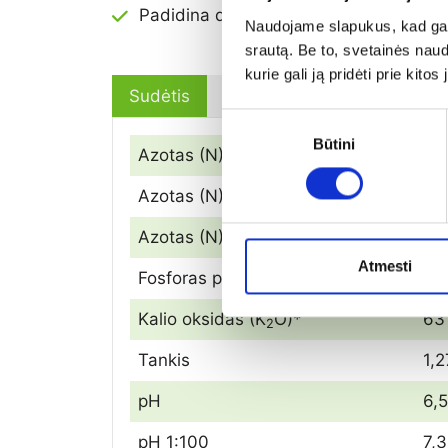
Padidina derlių ir kokybę
Naudojame slapukus, kad galė
srautą. Be to, svetainės nau
kurie gali ją pridėti prie kit
Sudėtis
Pakuotė
Naudojimo inst
Sutikimo
Būtini
pasirinkimas
Azotas (N) bendras
72
Azotas (N) amoniakinis
68
Azotas (N) organinis
3,6
Atmesti
Fosforas pentoxidas (P
O
)*
25
2
5
Kalio oksidas (K
O)*
63
2
Tankis
1,2
pH
6,5
pH 1:100
7,3