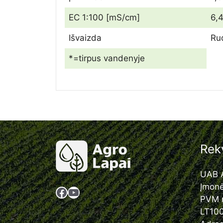
EC 1:100 [mS/cm]
6,
Išvaizda
Ru
*=tirpus vandenyje
Rekv
UAB A
Įmon
Facebook
YouTube
PVM 
LT10