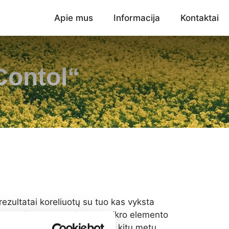
Apie mus
Informacija
Kontaktai
ontol“
rezultatai koreliuotų su tuo kas vyksta
mus, galime pasakyti ar tam tikro elemento
pus pagal tai gali susidaryti kitų metų