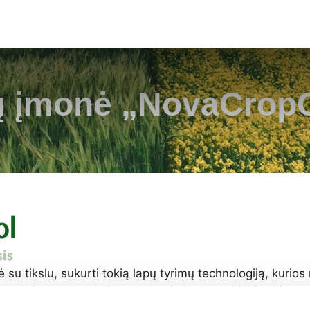
ų įmonė „NovaCropC
u tikslu, sukurti tokią lapų tyrimų technologiją, kurios 
r jaunus lapus augale ir matydami elementų kiekių skirtu
idutinėmis reikšmėmis. Ūkininkas visą sezoną tirdamas la