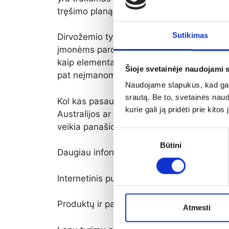
tręšimo planą, ir aišku purškimu per lapu
Sutikimas
Dirvožemio tyrimai nesuteiks informacijos
įmonėms parduoti daugiau sintetinių, biri
kaip elementai juda augaluose. Viena iš pr
Šioje svetainėje naudojami 
pat neįmanoma pasakyti dėl įvairių priežas
Naudojame slapukus, kad galė
srautą. Be to, svetainės nau
Kol kas pasaulyje tai yra vienintelė labora
kurie gali ją pridėti prie kit
Australijos ar Anglijos, kurios centralizu
veikia panašios laboratorijos. Šia paslaug
Sutikimo
Būtini
pasirinkimas
Daugiau informacijos rasite čia:
Internetinis puslapis:
https://www.novacro
Produktų ir paslaugų aprašymai lietuvių k
Atmesti