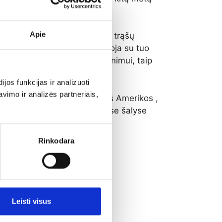
Apie
dažnu atveju tai yra įrankis trąšų
jog gauti duomenys nekoreliuoja su tuo
iologijos įtakos augalų maitinimui, taip
os funkcijas ir analizuoti
imo ir analizės partneriais,
ultatus. Yra atskiros įmonės iš Amerikos ,
diją, nepaisant to jog minėtose šalyse
Rinkodara
Leisti visus