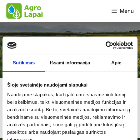
Pereiti
Menu
prie
turinio
Naujienos
Sutikimas
Išsami informacija
Apie
Šioje svetainėje naudojami slapukai
Naudojame slapukus, kad galėtume suasmeninti turinį
Naujienos
bei skelbimus, teikti visuomeninės medijos funkcijas ir
analizuoti srautą. Be to, svetainės naudojimo informaciją
bendriname su visuomeninės medijos, reklamavimo ir
analizės partneriais, kurie gali ją pridėti prie kitos jūsų
pateiktos arba naudojant paslaugas surinktos
informacijos.