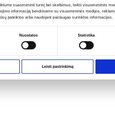
izitai
Kontaktai
tume suasmeninti turinį bei skelbimus, teikti visuomeninės medij
dojimo informaciją bendriname su visuomeninės medijos, reklamav
grolapai
+370 696 36699
os jūsų pateiktos arba naudojant paslaugas surinktos informacijos.
ės kodas: 306158832
info@agrolapai.lt
mokėtojo kodas:
0015542910
Nuostatos
Statistika
as: Vasaros g. 9,
nų k., LT-81495 Šiaulių r.
Leisti pasirinkimą
© 2026 agrolapai.lt