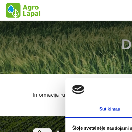
Pereiti
prie
turinio
D
Informacija ruošiama
Sutikimas
Šioje svetainėje naudojami 