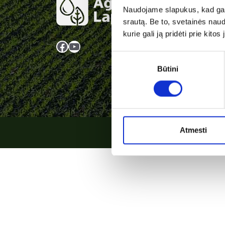
Rekv
Naudojame slapukus, kad galė
srautą. Be to, svetainės nau
UAB A
kurie gali ją pridėti prie kit
Įmon
Facebook
YouTube
PVM 
Sutikimo
LT10
Būtini
pasirinkimas
Adres
Ginkū
Atmesti