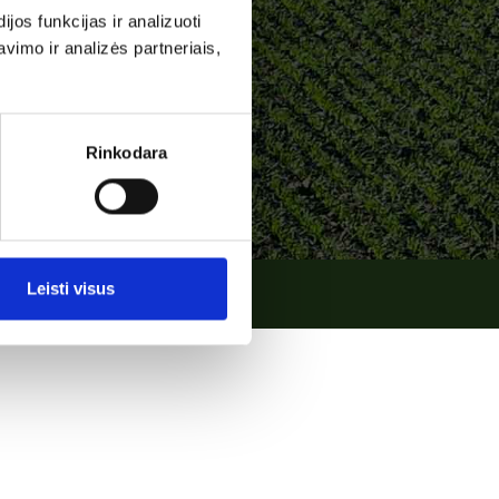
os funkcijas ir analizuoti
imo ir analizės partneriais,
Rinkodara
Leisti visus